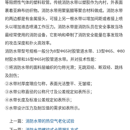
等阻燃性气体的塑料软管。传统消防水带以塑胶作为内村，外表面
裹着亚麻布纺织物。消防水带用聚氨醋等聚合材料做成。消防水带
的两边都是有金属接头，可接上另一根水带以增加间距或者接上喷
头以增加液态喷涌工作压力。消防水带是消防队员在安全事故当场
最经常使用的消防设备，它影响和牵制了消防安全能量在事发现场
的攻击深度和扑火高效率。
消防水带型号规格一般分为8型Φ65衬胶管道水带、13型Φ65、Φ80
材胶水带和16型Φ65衬胶管道水带。并对技术性能：
①将消防水带的面料层编织的匀称光滑；无跳双经、断双经、跳纬
及刮伤；
②水带衬厚度理应匀称，表面光洁整平、无皱褶；
③水带公称直径的公称尺寸及公差规定如表所示；
④水带长度及标准公差规定如表所示；
⑤水带设计压力及耐压值的需求如表所示。
上一篇：
消防水带的热空气老化试验
下一篇：
消防水带螺纹式卡箍捆扎方式